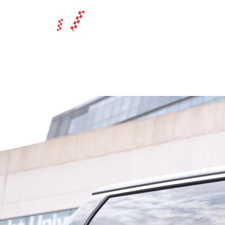
taxi 7 p
van